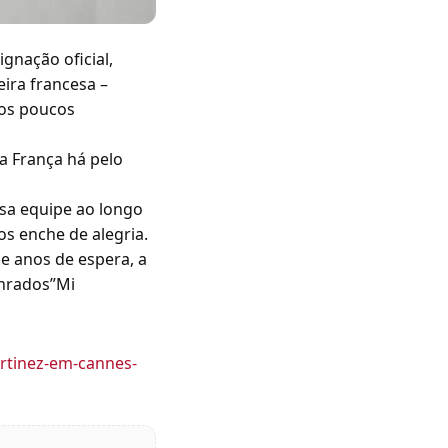
gnação oficial,
eira francesa –
dos poucos
a França há pelo
ssa equipe ao longo
s enche de alegria.
e anos de espera, a
onrados”Mi
artinez-em-cannes-