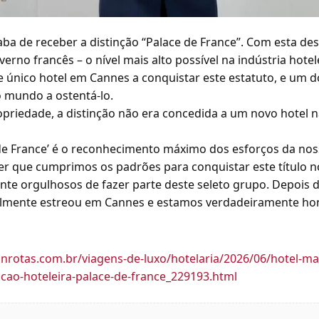
ba de receber a distinção “Palace de France”. Com esta desi
erno francês – o nível mais alto possível na indústria hotel
 e único hotel em Cannes a conquistar este estatuto, e um 
 mundo a ostentá-lo.
priedade, a distinção não era concedida a um novo hotel n
e de France’ é o reconhecimento máximo dos esforços da no
er que cumprimos os padrões para conquistar este título no
e orgulhosos de fazer parte deste seleto grupo. Depois d
nalmente estreou em Cannes e estamos verdadeiramente h
nrotas.com.br/viagens-de-luxo/hotelaria/2026/06/hotel-m
cao-hoteleira-palace-de-france_229193.html