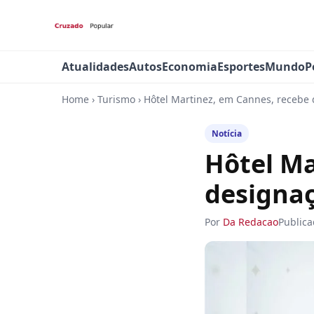
Atualidades
Autos
Economia
Esportes
Mundo
P
Home
›
Turismo
›
Hôtel Martinez, em Cannes, recebe 
Notícia
Hôtel Ma
designaç
Por
Da Redacao
Public