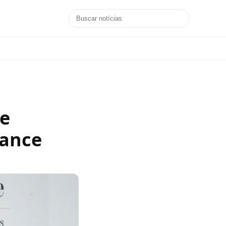
be
rance