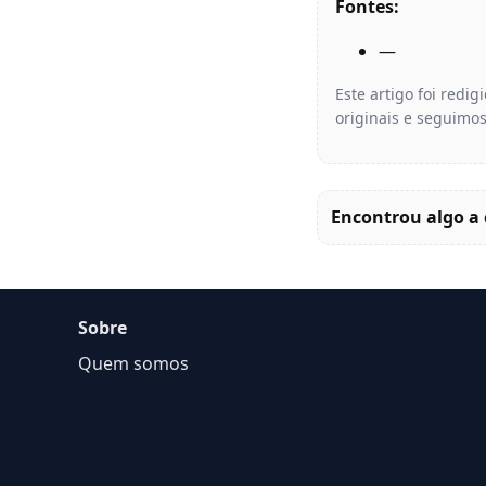
Fontes:
—
Este artigo foi redi
originais e seguimos
Encontrou algo a 
Sobre
Quem somos