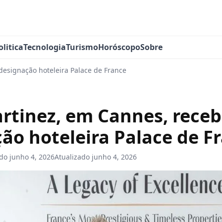
olitica
Tecnologia
Turismo
Horóscopo
Sobre
designação hoteleira Palace de France
rtinez, em Cannes, rece
ão hoteleira Palace de F
ado
junho 4, 2026
Atualizado
junho 4, 2026