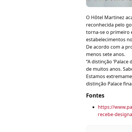
O Hôtel Martinez aca
reconhecida pelo gov
torna-se o primeiro
estabelecimentos no
De acordo com a pro
menos sete anos.
“A distinção ‘Palac
de muitos anos. Sab
Estamos extremament
distinção Palace fi
Fontes
https://www.pa
recebe-designa