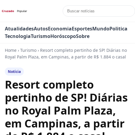
Atualidades
Autos
Economia
Esportes
Mundo
Politica
Tecnologia
Turismo
Horóscopo
Sobre
Home
›
Turismo
›
Resort completo pertinho de SP! Diárias no
Royal Palm Plaza, em Campinas, a partir de R$ 1.884 o casal
Notícia
Resort completo
pertinho de SP! Diárias
no Royal Palm Plaza,
em Campinas, a partir