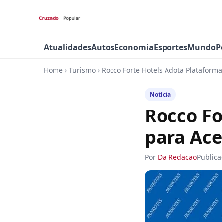
Atualidades
Autos
Economia
Esportes
Mundo
P
Home
›
Turismo
›
Rocco Forte Hotels Adota Plataform
Notícia
Rocco Fo
para Ac
Por
Da Redacao
Public