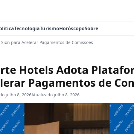
olitica
Tecnologia
Turismo
Horóscopo
Sobre
a Sion para Acelerar Pagamentos de Comissões
rte Hotels Adota Platafo
elerar Pagamentos de Co
ado
julho 8, 2026
Atualizado
julho 8, 2026