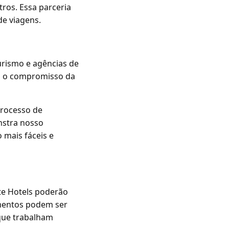
ros. Essa parceria
de viagens.
urismo e agências de
ça o compromisso da
processo de
nstra nosso
 mais fáceis e
te Hotels poderão
mentos podem ser
que trabalham