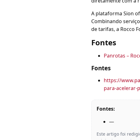
diretamente com a r
A plataforma Sion o
Combinando serviços
de tarifas, a Rocco 
Fontes
Panrotas – Roc
Fontes
https://www.pa
para-acelerar
Fontes:
—
Este artigo foi redi