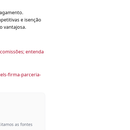
 pagamento.
etitivas e isenção
o vantajosa.
e comissões; entenda
ls-firma-parceria-
Citamos as fontes