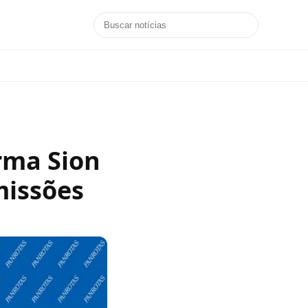
rma Sion
missões