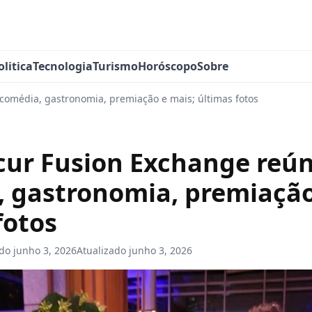
olitica
Tecnologia
Turismo
Horóscopo
Sobre
omédia, gastronomia, premiação e mais; últimas fotos
cur Fusion Exchange reú
 gastronomia, premiação
fotos
ado
junho 3, 2026
Atualizado
junho 3, 2026