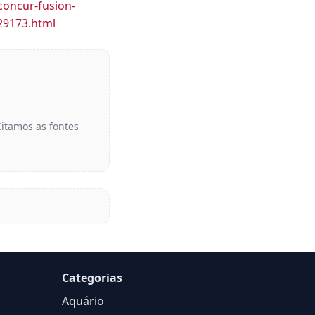
concur-fusion-
29173.html
Citamos as fontes
Categorias
Aquário