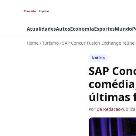
Atualidades
Autos
Economia
Esportes
Mundo
P
Home
›
Turismo
›
SAP Concur Fusion Exchange reúne c
Notícia
SAP Con
comédia,
últimas 
Por
Da Redacao
Public