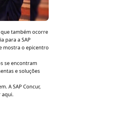
l, que também ocorre
ia para a SAP
se mostra o epicentro
os se encontram
mentas e soluções
vem. A SAP Concur,
 aqui.