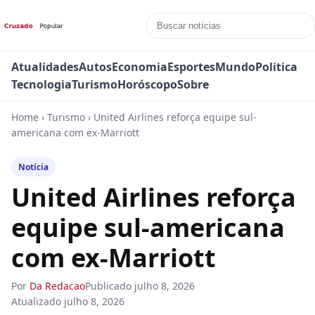
Atualidades
Autos
Economia
Esportes
Mundo
Politica
Tecnologia
Turismo
Horóscopo
Sobre
Home
›
Turismo
›
United Airlines reforça equipe sul-
americana com ex-Marriott
Notícia
United Airlines reforça
equipe sul-americana
com ex-Marriott
Por
Da Redacao
Publicado
julho 8, 2026
Atualizado
julho 8, 2026