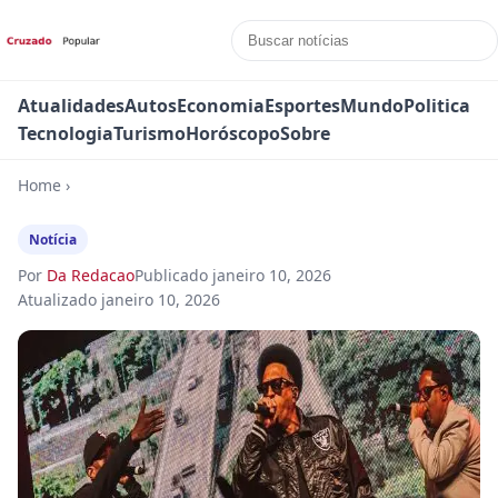
Atualidades
Autos
Economia
Esportes
Mundo
Politica
Tecnologia
Turismo
Horóscopo
Sobre
Home
›
Notícia
Por
Da Redacao
Publicado
janeiro 10, 2026
Atualizado
janeiro 10, 2026