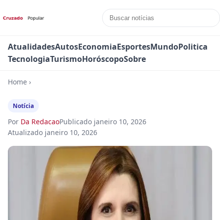
Atualidades
Autos
Economia
Esportes
Mundo
Politica
Tecnologia
Turismo
Horóscopo
Sobre
Home
›
Notícia
Por
Da Redacao
Publicado
janeiro 10, 2026
Atualizado
janeiro 10, 2026