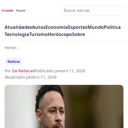
Atualidades
Autos
Economia
Esportes
Mundo
Politica
Tecnologia
Turismo
Horóscopo
Sobre
Home
›
Notícia
Por
Da Redacao
Publicado
janeiro 11, 2026
Atualizado
janeiro 11, 2026