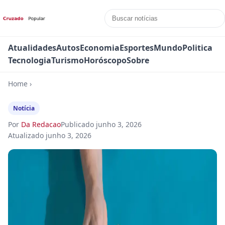
Atualidades
Autos
Economia
Esportes
Mundo
Politica
Tecnologia
Turismo
Horóscopo
Sobre
Home
›
Notícia
Por
Da Redacao
Publicado
junho 3, 2026
Atualizado
junho 3, 2026