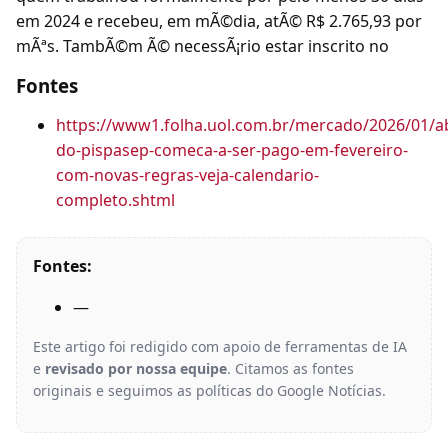
em 2024 e recebeu, em mÃ©dia, atÃ© R$ 2.765,93 por
mÃªs. TambÃ©m Ã© necessÃ¡rio estar inscrito no
Fontes
https://www1.folha.uol.com.br/mercado/2026/01/a
do-pispasep-comeca-a-ser-pago-em-fevereiro-
com-novas-regras-veja-calendario-
completo.shtml
Fontes:
—
Este artigo foi redigido com apoio de ferramentas de IA
e
revisado por nossa equipe
. Citamos as fontes
originais e seguimos as políticas do Google Notícias.