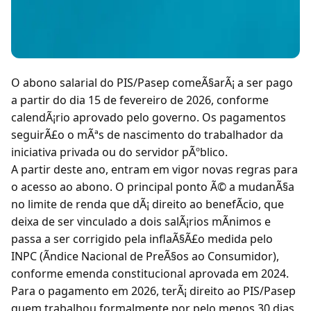
O abono salarial do PIS/Pasep comeÃ§arÃ¡ a ser pago
a partir do dia 15 de fevereiro de 2026, conforme
calendÃ¡rio aprovado pelo governo. Os pagamentos
seguirÃ£o o mÃªs de nascimento do trabalhador da
iniciativa privada ou do servidor pÃºblico.
A partir deste ano, entram em vigor novas regras para
o acesso ao abono. O principal ponto Ã© a mudanÃ§a
no limite de renda que dÃ¡ direito ao benefÃcio, que
deixa de ser vinculado a dois salÃ¡rios mÃnimos e
passa a ser corrigido pela inflaÃ§Ã£o medida pelo
INPC (Ãndice Nacional de PreÃ§os ao Consumidor),
conforme emenda constitucional aprovada em 2024.
Para o pagamento em 2026, terÃ¡ direito ao PIS/Pasep
quem trabalhou formalmente por pelo menos 30 dias