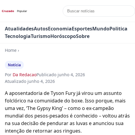
Atualidades
Autos
Economia
Esportes
Mundo
Politica
Tecnologia
Turismo
Horóscopo
Sobre
Home
›
Notícia
Por
Da Redacao
Publicado
junho 4, 2026
Atualizado
junho 4, 2026
A aposentadoria de Tyson Fury já virou um assunto
folclórico na comunidade do boxe. Isso porque, mais
uma vez, ‘The Gypsy King’ – como o ex-campeão
mundial dos pesos-pesados é conhecido – voltou atrás
na sua decisão de pendurar as luvas e anunciou sua
intenção de retornar aos ringues.