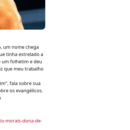
co, um nome chega
ue tinha estrelado a
e um folhetim e deu
liz que meu trabalho
im”, fala sobre sua
bre os evangélicos.
á
to-morais-dona-de-