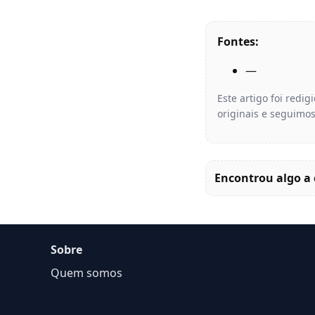
Fontes:
—
Este artigo foi redi
originais e seguimos
Encontrou algo a 
Sobre
Quem somos