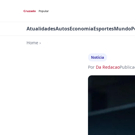
Atualidades
Autos
Economia
Esportes
Mundo
P
Home
›
Notícia
Por
Da Redacao
Public