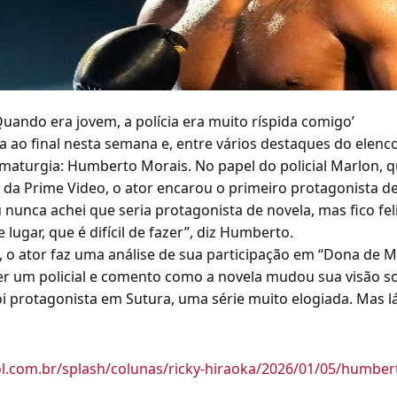
uando era jovem, a polícia era muito ríspida comigo’
 ao final nesta semana e, entre vários destaques do elen
amaturgia: Humberto Morais. No papel do policial Marlon, q
, da Prime Video, o ator encarou o primeiro protagonista d
 nunca achei que seria protagonista de novela, mas fico fe
lugar, que é difícil de fazer”, diz Humberto.
, o ator faz uma análise de sua participação em “Dona de M
er um policial e comento como a novela mudou sua visão so
i protagonista em Sutura, uma série muito elogiada. Mas l
l.com.br/splash/colunas/ricky-hiraoka/2026/01/05/humber