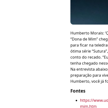
Humberto Morais: ‘Q
“Dona de Mim” chega
para ficar na teledr
ótima série “Sutura”
conto do recado. “Eu
tenha chegado nesse 
Na entrevista abaixo
preparação para viv
Humberto, você já fo
Fontes
https://www.uo
mim.htm