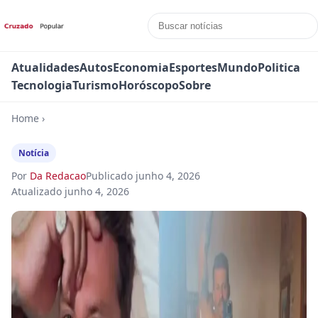
Atualidades
Autos
Economia
Esportes
Mundo
Politica
Tecnologia
Turismo
Horóscopo
Sobre
Home
›
Notícia
Por
Da Redacao
Publicado
junho 4, 2026
Atualizado
junho 4, 2026