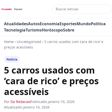
Atualidades
Autos
Economia
Esportes
Mundo
Politica
Tecnologia
Turismo
Horóscopo
Sobre
Home
›
Uncategorized
›
5 carros usados com ‘cara de rico’ e
preços acessíveis
Notícia
5 carros usados com
‘cara de rico’ e preços
acessíveis
Por
Da Redacao
Publicado
janeiro 10, 2026
Atualizado
janeiro 10, 2026