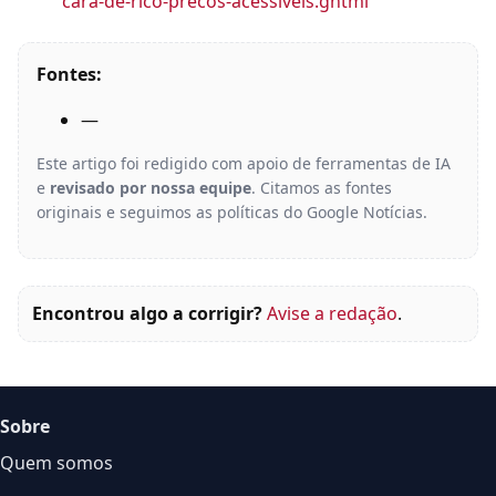
cara-de-rico-precos-acessiveis.ghtml
Fontes:
—
Este artigo foi redigido com apoio de ferramentas de IA
e
revisado por nossa equipe
. Citamos as fontes
originais e seguimos as políticas do Google Notícias.
Encontrou algo a corrigir?
Avise a redação
.
Sobre
Quem somos