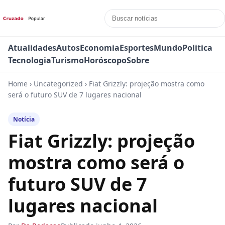
Atualidades
Autos
Economia
Esportes
Mundo
Politica
Tecnologia
Turismo
Horóscopo
Sobre
Home
›
Uncategorized
›
Fiat Grizzly: projeção mostra como
será o futuro SUV de 7 lugares nacional
Notícia
Fiat Grizzly: projeção
mostra como será o
futuro SUV de 7
lugares nacional