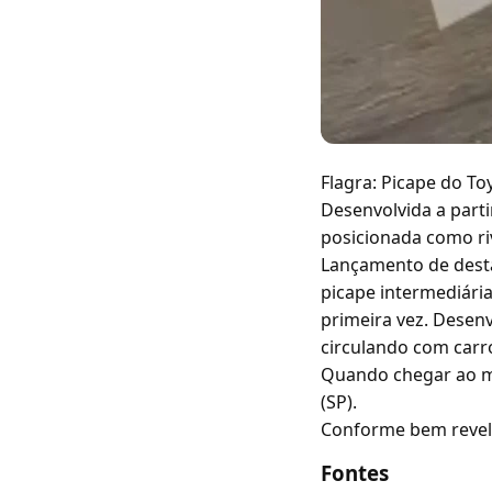
Flagra: Picape do To
Desenvolvida a part
posicionada como riv
Lançamento de desta
picape intermediária
primeira vez. Desenv
circulando com carro
Quando chegar ao me
(SP).
Conforme bem revelad
Fontes