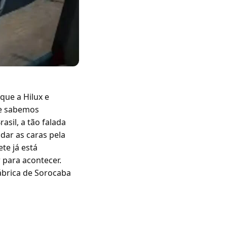
que a Hilux e
ue sabemos
sil, a tão falada
dar as caras pela
te já está
r para acontecer.
ábrica de Sorocaba