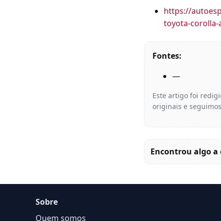
https://autoes
toyota-corolla
Fontes:
—
Este artigo foi redi
originais e seguimos
Encontrou algo a 
Sobre
Quem somos