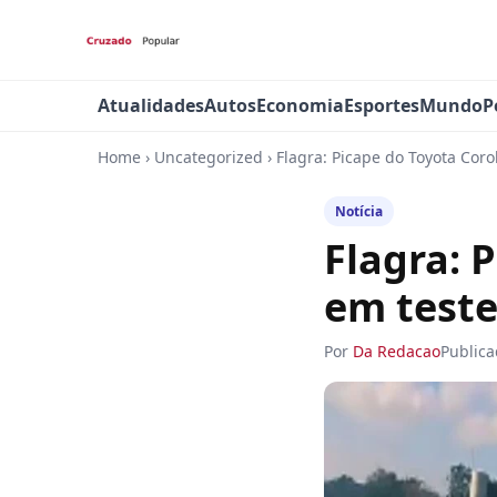
Atualidades
Autos
Economia
Esportes
Mundo
P
Home
›
Uncategorized
›
Flagra: Picape do Toyota Coro
Notícia
Flagra: 
em teste
Por
Da Redacao
Public