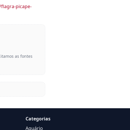
flagra-picape-
Citamos as fontes
Categorias
Aquário