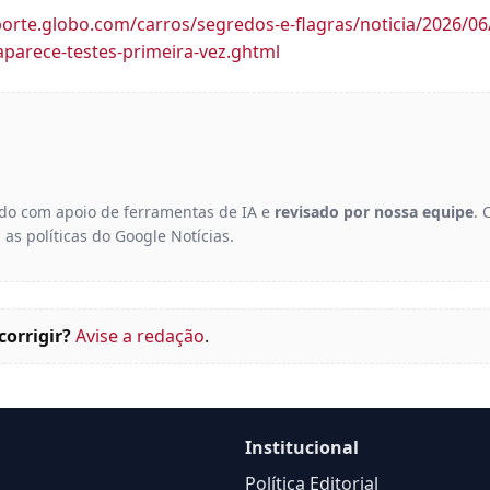
porte.globo.com/carros/segredos-e-flagras/noticia/2026/06/
-aparece-testes-primeira-vez.ghtml
gido com apoio de ferramentas de IA e
revisado por nossa equipe
. 
 as políticas do Google Notícias.
corrigir?
Avise a redação
.
Institucional
Política Editorial