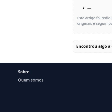
—
Este artigo foi redi
originais e seguimos
Encontrou algo a 
Sobre
Quem somos