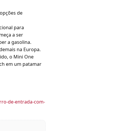
 opções de
cional para
meça a ser
er a gasolina.
 demais na Europa.
ido, o Mini One
hatch em um patamar
arro-de-entrada-com-