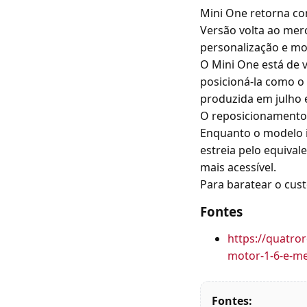
Mini One retorna c
Versão volta ao mer
personalização e mo
O Mini One está de v
posicioná-la como o
produzida em julho e
O reposicionamento 
Enquanto o modelo i
estreia pelo equival
mais acessível.
Para baratear o cust
Fontes
https://quatro
motor-1-6-e-m
Fontes: