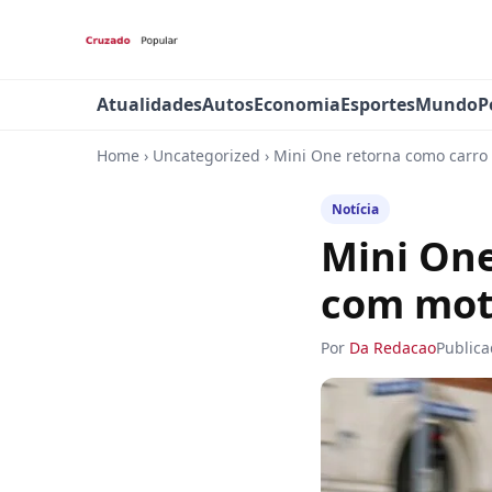
Atualidades
Autos
Economia
Esportes
Mundo
P
Home
›
Uncategorized
›
Mini One retorna como carro
Notícia
Mini One
com mot
Por
Da Redacao
Public