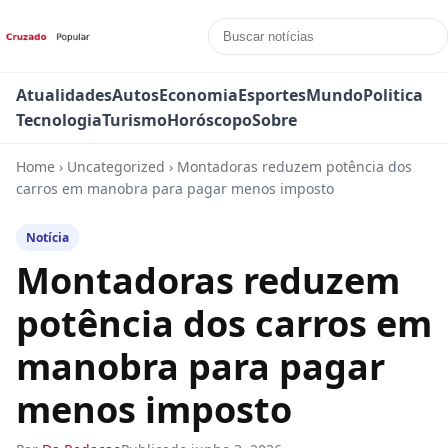
Atualidades
Autos
Economia
Esportes
Mundo
Politica
Tecnologia
Turismo
Horóscopo
Sobre
Home
›
Uncategorized
›
Montadoras reduzem potência dos
carros em manobra para pagar menos imposto
Notícia
Montadoras reduzem
potência dos carros em
manobra para pagar
menos imposto