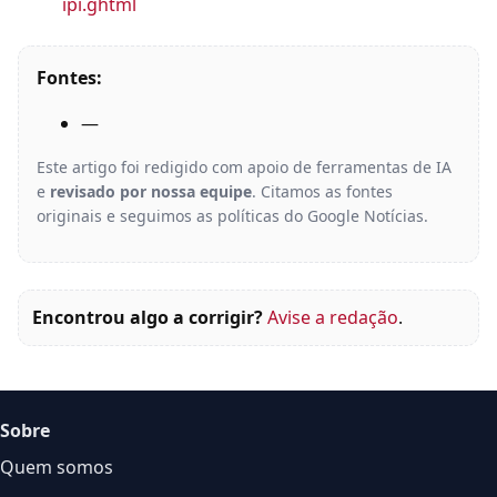
ipi.ghtml
Fontes:
—
Este artigo foi redigido com apoio de ferramentas de IA
e
revisado por nossa equipe
. Citamos as fontes
originais e seguimos as políticas do Google Notícias.
Encontrou algo a corrigir?
Avise a redação
.
Sobre
Quem somos