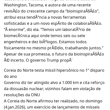
Washington, Tacoma, e autora de uma recente
revisÃ£o do crescente campo da “bioinspiraÃ§Ã£o”,
atribui essa tendÃªncia a novas ferramentas
sofisticadas e a um novo espÃrito de colaboraÃ§Ã£o.
“Ã enorme”, diz ela. “Temos um laboratÃ³rio de
biomecÃ¢nica aqui onde temos seis ou sete
engenheiros e dez biÃ³logos. Estamos todos
fisicamente no mesmo prÃ©dio, trabalhando juntos.”
Apesar de sua promessa, o futuro da bioinspiraÃ§Ã£o
Ã© incerto. O governo Trump propÃ´
Coreia do Norte testa míssil hipersônico no 1º disparo
do ano
Governo diz ter atingido alvo a 1.000 km e cita reforço
da dissuasão nuclear; vizinhos falam em violação de
resoluções da ONU
A Coreia do Norte afirmou ter realizado, no domingo
(4.jan.2026), um exercício de lançamento de mísseis