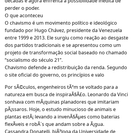
décadas e agora enfrenta a possibilidade inédita de
perder o poder.
O que aconteceu
O chavismo é um movimento político e ideológico
fundado por Hugo Chávez, presidente da Venezuela
entre 1999 e 2013. Ele surgiu como reação ao desgaste
dos partidos tradicionais e se apresentou como um
projeto de transformação social baseado no chamado
“socialismo do século 21”.
Chavismo defende a redistribuição da renda. Segundo
o site oficial do governo, os princípios e valo
Por sÃ©culos, engenheiros tÃªm se voltado para a
natureza em busca de inspiraÃ§Ã£o. Leonardo da Vinci
sonhava com mÃ¡quinas planadores que imitariam
pÃ¡ssaros. Hoje, o estudo minucioso de animais e
plantas estÃ¡ levando a invenÃ§Ãµes como baterias
flexÃveis e robÃ´s que andam sobre a Ã¡gua.
Cassandra Donatelli, biÃ³loga da Universidade de