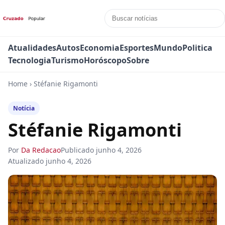
Atualidades
Autos
Economia
Esportes
Mundo
Politica
Tecnologia
Turismo
Horóscopo
Sobre
Home
›
Stéfanie Rigamonti
Notícia
Stéfanie Rigamonti
Por
Da Redacao
Publicado
junho 4, 2026
Atualizado
junho 4, 2026