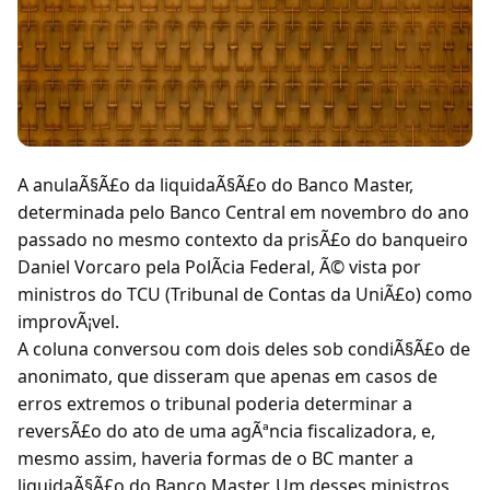
A anulaÃ§Ã£o da liquidaÃ§Ã£o do Banco Master,
determinada pelo Banco Central em novembro do ano
passado no mesmo contexto da prisÃ£o do banqueiro
Daniel Vorcaro pela PolÃcia Federal, Ã© vista por
ministros do TCU (Tribunal de Contas da UniÃ£o) como
improvÃ¡vel.
A coluna conversou com dois deles sob condiÃ§Ã£o de
anonimato, que disseram que apenas em casos de
erros extremos o tribunal poderia determinar a
reversÃ£o do ato de uma agÃªncia fiscalizadora, e,
mesmo assim, haveria formas de o BC manter a
liquidaÃ§Ã£o do Banco Master. Um desses ministros