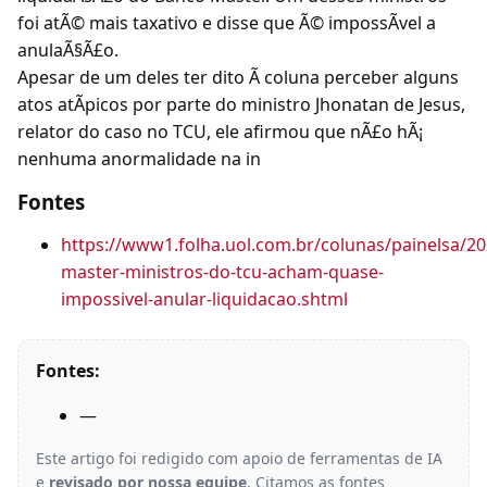
foi atÃ© mais taxativo e disse que Ã© impossÃvel a
anulaÃ§Ã£o.
Apesar de um deles ter dito Ã coluna perceber alguns
atos atÃpicos por parte do ministro Jhonatan de Jesus,
relator do caso no TCU, ele afirmou que nÃ£o hÃ¡
nenhuma anormalidade na in
Fontes
https://www1.folha.uol.com.br/colunas/painelsa/2
master-ministros-do-tcu-acham-quase-
impossivel-anular-liquidacao.shtml
Fontes:
—
Este artigo foi redigido com apoio de ferramentas de IA
e
revisado por nossa equipe
. Citamos as fontes