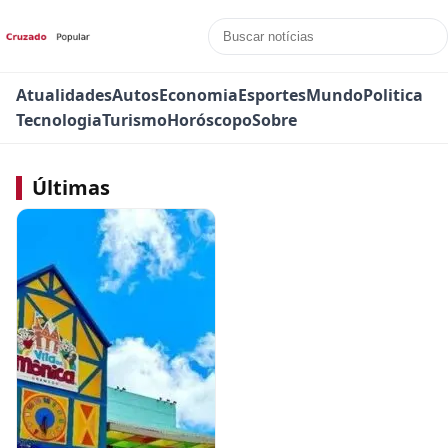
Atualidades
Autos
Economia
Esportes
Mundo
Politica
Tecnologia
Turismo
Horóscopo
Sobre
Últimas